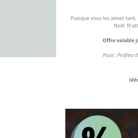
Puisque vous les aimez tant,
Noël. N'at
Offre valable 
Pssst : Profitez 
Idé