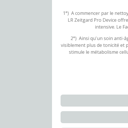
1°) A commencer par le nettoy
LR Zeitgard Pro Device offr
intensive. Le F
2°) Ainsi qu'un soin anti-â
visiblement plus de tonicité et
stimule le métabolisme cell