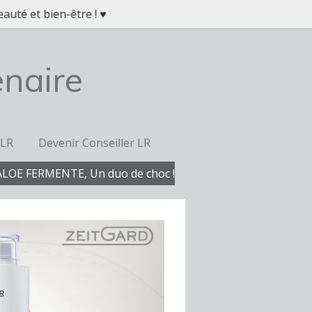
auté et bien-être ! ♥
enaire
 LR
Devenir Conseiller LR
ALOE FERMENTE, Un duo de choc !