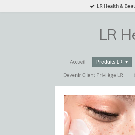
LR Health & Beaut
Passer
au
contenu
principal
LR He
Accueil
Produits LR
Devenir Client Privilège LR