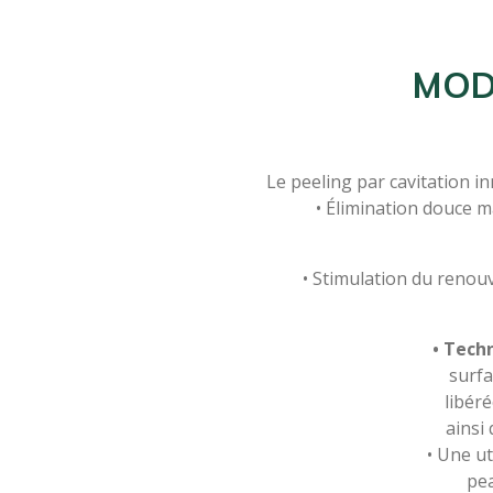
MOD
Le peeling par cavitation i
• Élimination douce m
• Stimulation du renouv
• Tech
surfa
libér
ainsi 
• Une ut
pea