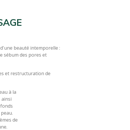
SAGE
 d'une beauté intemporelle :
 de sébum des pores et
es et restructuration de
eau à la
 ainsi
ofonds
a peau.
blèmes de
une.