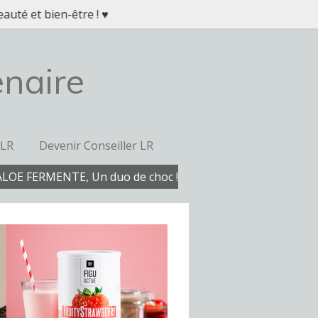
auté et bien-être ! ♥
enaire
 LR
Devenir Conseiller LR
ALOE FERMENTE, Un duo de choc !