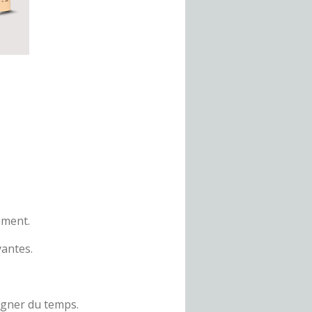
ement.
yantes.
agner du temps.