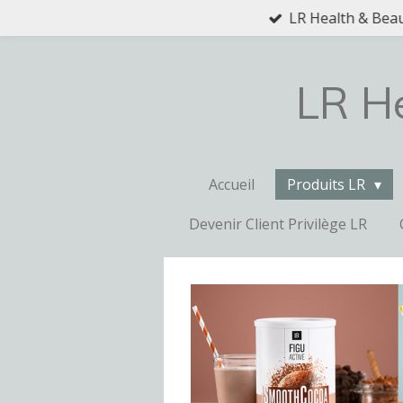
LR Health & Beaut
Passer
au
contenu
principal
LR He
Accueil
Produits LR
Devenir Client Privilège LR