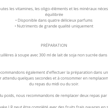
outes les vitamines, les oligo-éléments et les minéraux néc
équilibrée
• Disponible dans quatre délicieux parfums
• Nutriments de grande qualité uniquement
PRÉPARATION
 cuillères à soupe avec 300 ml de lait de soja non sucrée dans 
commandons également d'effectuer la préparation dans un
r attendu quelques secondes et à consommer en remplaceme
du repas du midi ou du soir.
u poids, nous recommandons de remplacer deux repas par d
ake LR peut être complété avec des fruits frais pauvres en 