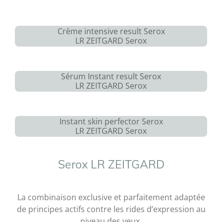
Crème intensive result Serox
LR ZEITGARD Serox
Sérum Instant result Serox
LR ZEITGARD Serox
Instant skin perfector Serox
LR ZEITGARD Serox
Serox LR ZEITGARD
La combinaison exclusive et parfaitement adaptée
de principes actifs contre les rides d’expression au
niveau des yeux,