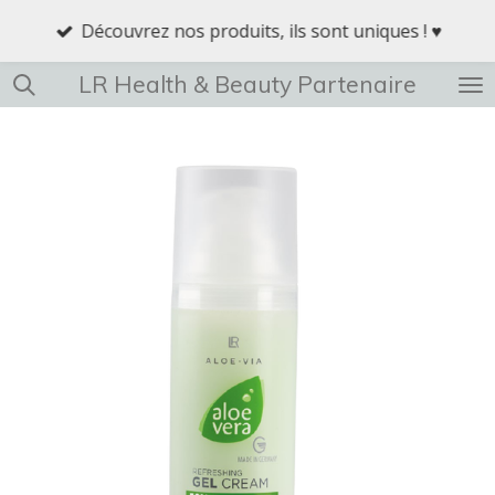
Passer
Découvrez nos produits, ils sont uniques ! ♥
au
contenu
LR Health & Beauty Partenaire
principal