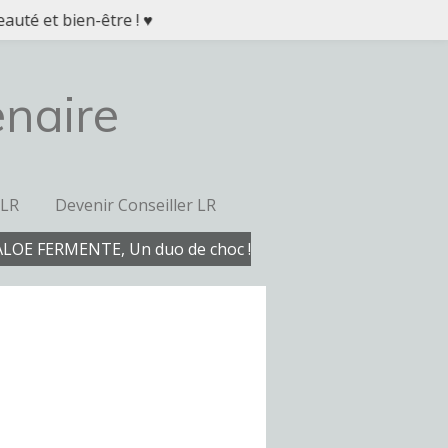
auté et bien-être ! ♥
enaire
 LR
Devenir Conseiller LR
ALOE FERMENTE, Un duo de choc !