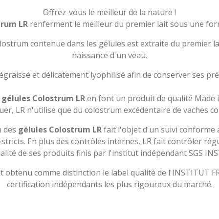
Offrez-vous le meilleur de la nature !
trum LR
renferment le meilleur du premier lait sous une for
ostrum contenue dans les gélules est extraite du premier lai
naissance d'un veau.
raissé et délicatement lyophilisé afin de conserver ses préc
s
gélules Colostrum LR
en font un produit de qualité Made 
uer, LR n'utilise que du colostrum excédentaire de vaches 
n des
gélules Colostrum LR
fait l'objet d'un suivi conforme 
stricts. En plus des contrôles internes, LR fait contrôler r
ualité de ses produits finis par l'institut indépendant SGS 
 obtenu comme distinction le label qualité de l'INSTITUT FR
certification indépendants les plus rigoureux du marché.