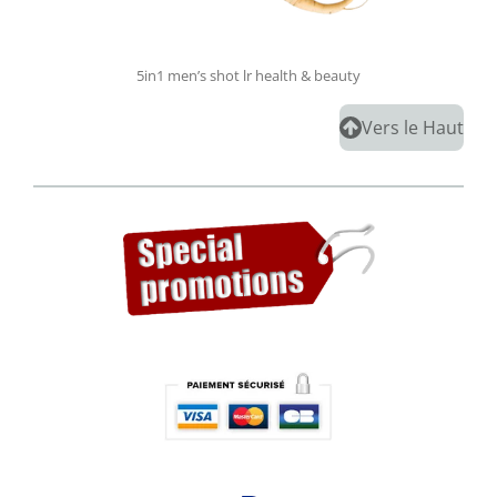
5in1 men’s shot lr health & beauty
Vers le Haut